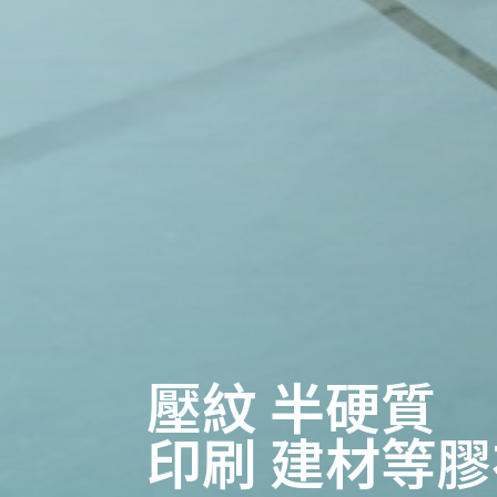
壓紋 半硬質
印刷 建材等膠