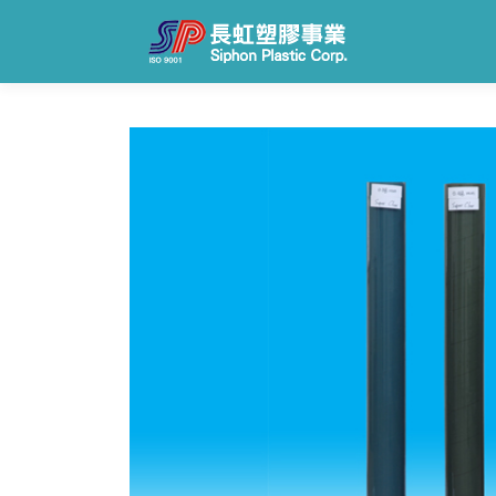
跳
至
主
要
內
容