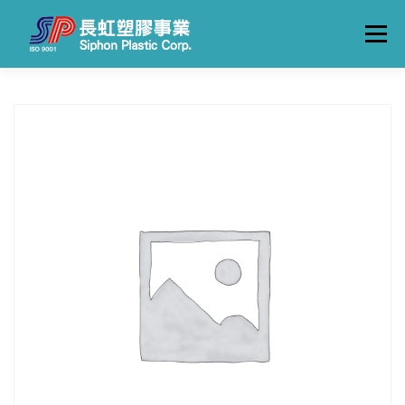
跳
至
選單
主
要
內
容
關於長虹
產品一覽
製造流程
工廠實景
聯絡我們
中文