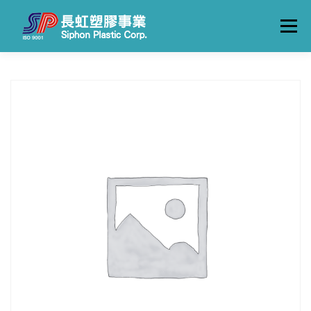
跳
至
選單
主
要
內
容
關於長虹
產品一覽
製造流程
工廠實景
聯絡我們
中文