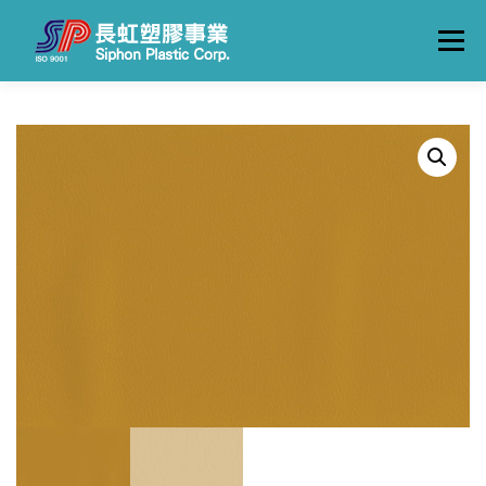
跳
至
選單
主
要
內
容
關於長虹
產品一覽
製造流程
工廠實景
聯絡我們
中文