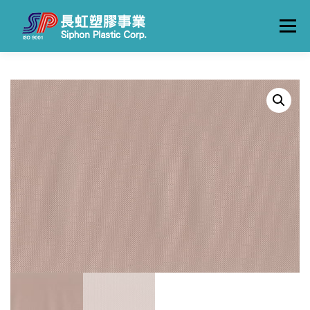
跳
至
選單
主
要
內
容
關於長虹
產品一覽
製造流程
工廠實景
聯絡我們
中文