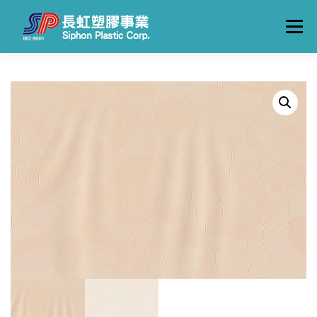
跳
至
選單
主
要
內
容
關於長虹
產品一覽
製造流程
工廠實景
聯絡我們
中文